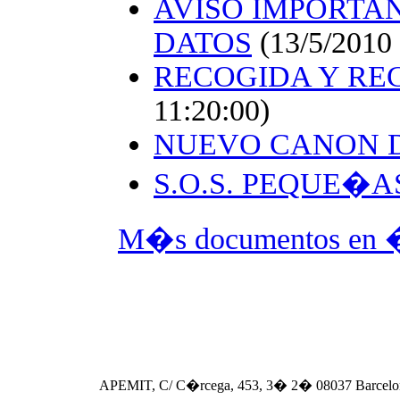
AVISO IMPORTA
DATOS
(13/5/2010 
RECOGIDA Y REC
11:20:00)
NUEVO CANON D
S.O.S. PEQUE�A
M�s documentos en �r
APEMIT, C/ C�rcega, 453, 3� 2� 08037 Barcelo