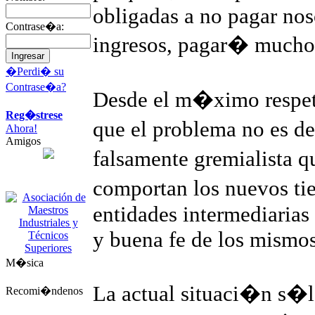
obligadas a no pagar nos
Contrase�a:
ingresos, pagar� much
�Perdi� su
Contrase�a?
Desde el m�ximo respeto
Reg�strese
que el problema no es de
Ahora!
Amigos
falsamente gremialista q
comportan los nuevos ti
entidades intermediarias
y buena fe de los mismos
M�sica
La actual situaci�n s�lo
Recomi�ndenos