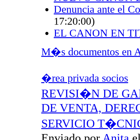
Denuncia ante el Co
17:20:00)
EL CANON EN T
M�s documentos en A
�rea privada socios
REVISI�N DE G
DE VENTA, DERE
SERVICIO T�CNIC
Enviado por
Anita
e