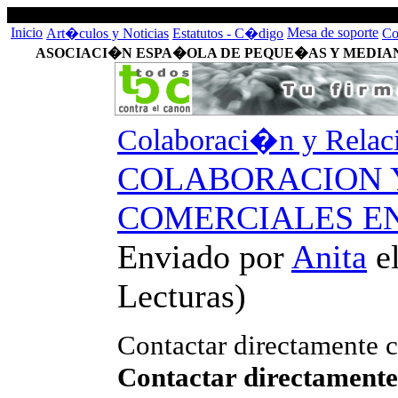
Inicio
Mesa de soporte
Art�culos y Noticias
Estatutos - C�digo
Co
ASOCIACI�N ESPA�OLA DE PEQUE�AS Y MEDIA
Colaboraci�n y Relaci
COLABORACION 
COMERCIALES EN
Enviado por
Anita
e
Lecturas
)
Contactar directamente c
Contactar directamente