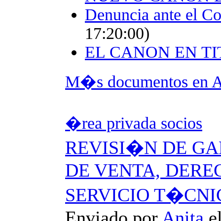
Denuncia ante el Co
17:20:00)
EL CANON EN T
M�s documentos en A
�rea privada socios
REVISI�N DE G
DE VENTA, DERE
SERVICIO T�CNIC
Enviado por
Anita
e