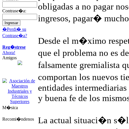
obligadas a no pagar nos
Contrase�a:
ingresos, pagar� much
�Perdi� su
Contrase�a?
Desde el m�ximo respeto
Reg�strese
que el problema no es de
Ahora!
Amigos
falsamente gremialista q
comportan los nuevos ti
entidades intermediarias
y buena fe de los mismos
M�sica
La actual situaci�n s�lo
Recomi�ndenos