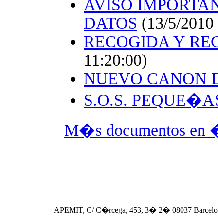
AVISO IMPORTA
DATOS
(13/5/2010 
RECOGIDA Y REC
11:20:00)
NUEVO CANON D
S.O.S. PEQUE�A
M�s documentos en �r
APEMIT, C/ C�rcega, 453, 3� 2� 08037 Barcelo