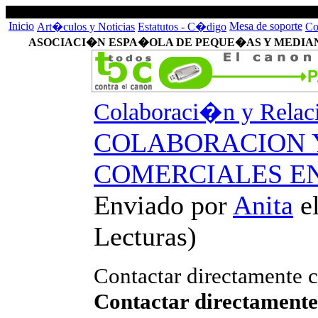
Inicio
Mesa de soporte
Art�culos y Noticias
Estatutos - C�digo
Co
ASOCIACI�N ESPA�OLA DE PEQUE�AS Y MEDIA
Colaboraci�n y Relaci
COLABORACION 
COMERCIALES EN
Enviado por
Anita
e
Lecturas
)
Contactar directamente c
Contactar directamente